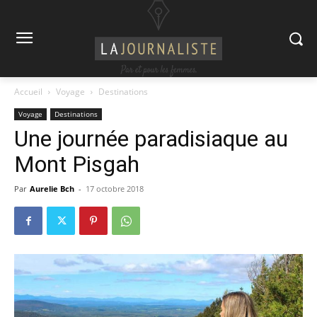
Accueil
Voyage
Destinations
Voyage
Destinations
Une journée paradisiaque au
Mont Pisgah
Par
Aurelie Bch
-
17 octobre 2018