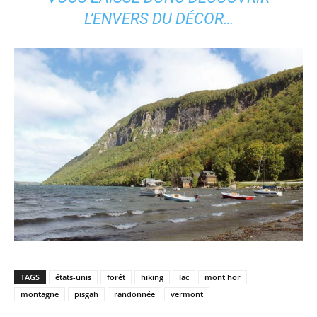
L’ENVERS DU DÉCOR…
TAGS
états-unis
forêt
hiking
lac
mont hor
montagne
pisgah
randonnée
vermont