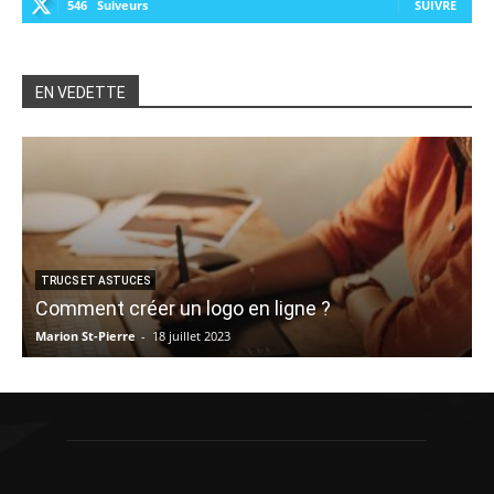
546
Suiveurs
SUIVRE
EN VEDETTE
TRUCS ET ASTUCES
Comment créer un logo en ligne ?
Marion St-Pierre
-
18 juillet 2023
A