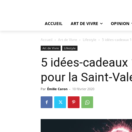
ACCUEIL
ART DE VIVRE
OPINION
Accueil
Art de Vivre
Lifestyle
5 idées-cadeaux 1
Art de Vivre
Lifestyle
5 idées-cadeaux
pour la Saint-Val
Par
Émilie Caron
-
10 février 2020