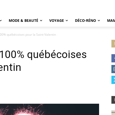
MODE & BEAUTÉ
VOYAGE
DÉCO-RÉNO
MAM
00% québécoises pour la Saint-Valentin
 100% québécoises
entin