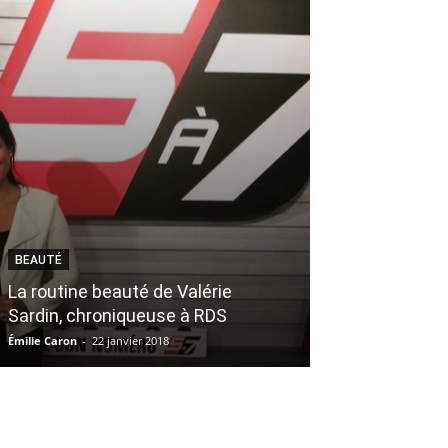
BEAUTÉ
BOUFFE
La routine beauté de Valérie
Solution déje
Sardin, chroniqueuse à RDS
pressés
Émilie Caron
-
22 janvier 2018
Véronique Harvey
-