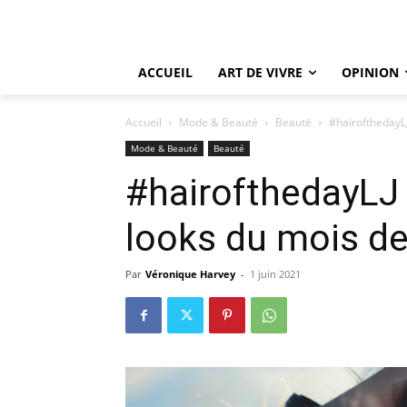
ACCUEIL
ART DE VIVRE
OPINION
Accueil
Mode & Beauté
Beauté
#hairofthedayLJ
Mode & Beauté
Beauté
#hairofthedayLJ 
looks du mois d
Par
Véronique Harvey
-
1 juin 2021