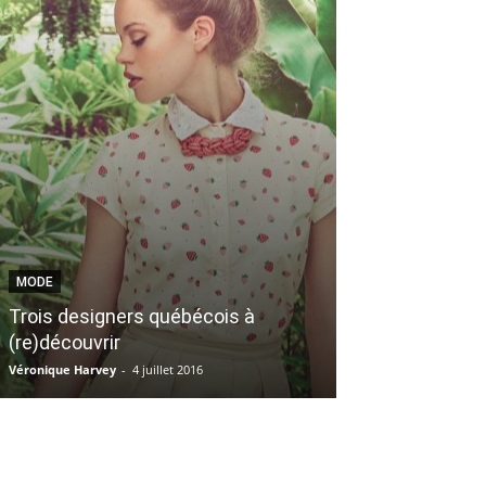
MODE
BEAUTÉ
Trois designers québécois à
Les meilleurs 
(re)découvrir
vaincre l’acné
Véronique Harvey
-
4 juillet 2016
Mélissa Roux
-
10 se