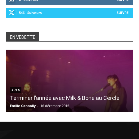
546
Suiveurs
SUIVRE
EN VEDETTE
ARTS
Terminer l’année avec Milk & Bone au Cercle
Emilie Connolly
-
16 décembre 2016
C