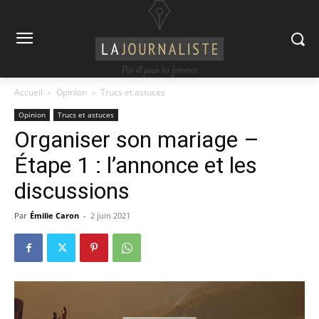
Accueil
Opinion
Trucs et astuces
Opinion
Trucs et astuces
Organiser son mariage –
Étape 1 : l’annonce et les
discussions
Par
Émilie Caron
-
2 juin 2021