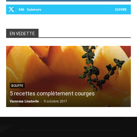
546
Suiveurs
SUIVRE
EN VEDETTE
BOUFFE
5 recettes complètement courges
Vanessa Lisabelle
-
9 octobre 2017
A