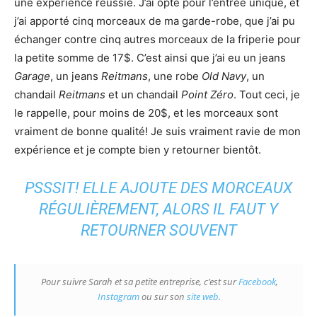
une expérience réussie. J’ai opté pour l’entrée unique, et
j’ai apporté cinq morceaux de ma garde-robe, que j’ai pu
échanger contre cinq autres morceaux de la friperie pour
la petite somme de 17$. C’est ainsi que j’ai eu un jeans
Garage
, un jeans
Reitmans
, une robe
Old Navy
, un
chandail
Reitmans
et un chandail
Point Zéro
. Tout ceci, je
le rappelle, pour moins de 20$, et les morceaux sont
vraiment de bonne qualité! Je suis vraiment ravie de mon
expérience et je compte bien y retourner bientôt.
PSSSIT! ELLE AJOUTE DES MORCEAUX
RÉGULIÈREMENT, ALORS IL FAUT Y
RETOURNER SOUVENT
Pour suivre Sarah et sa petite entreprise, c’est sur
Facebook
,
Instagram
ou sur son
site web
.