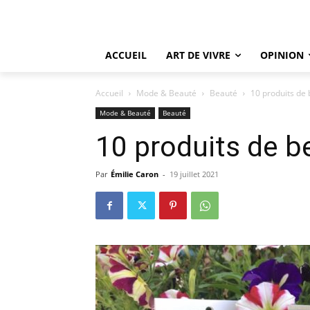
ACCUEIL
ART DE VIVRE
OPINION
Accueil
Mode & Beauté
Beauté
10 produits de 
Mode & Beauté
Beauté
10 produits de be
Par
Émilie Caron
-
19 juillet 2021