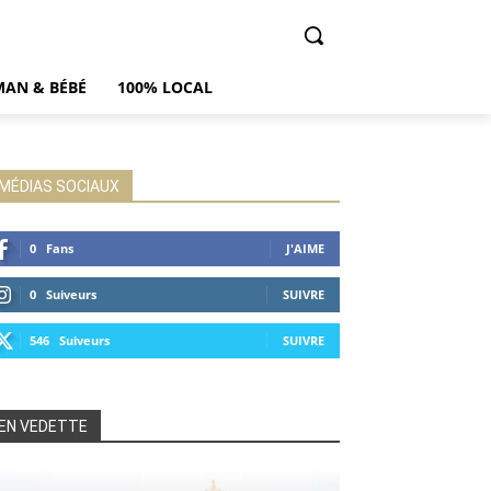
AN & BÉBÉ
100% LOCAL
MÉDIAS SOCIAUX
0
Fans
J'AIME
0
Suiveurs
SUIVRE
546
Suiveurs
SUIVRE
EN VEDETTE