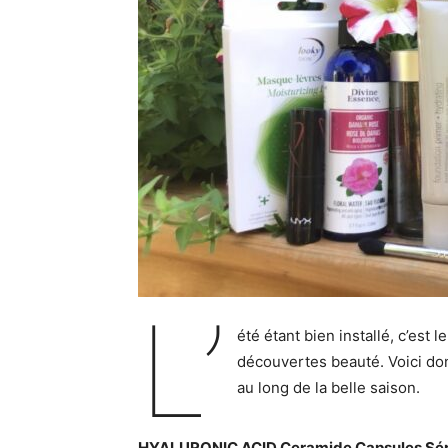
L’
été étant bien installé, c’es
découvertes beauté. Voici do
au long de la belle saison.
HYALURONIC ACID Ceramide Capsules Sér