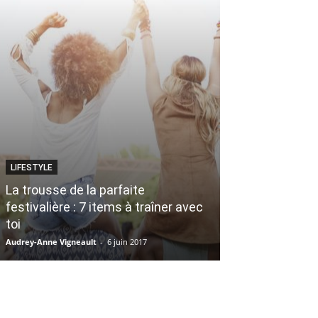
LIFESTYLE
LIFESTYLE
La trousse de la parfaite
Zoozoothèque
festivalière : 7 items à traîner avec
DIFFÉRENTE p
toi
Québec
Audrey-Anne Vigneault
-
6 juin 2017
Zoé Hould-Massicott