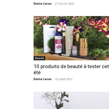
Émilie Caron
-
21 février 2023
Beauté
10 produits de beauté à tester cet
été
Émilie Caron
-
19 juillet 2021