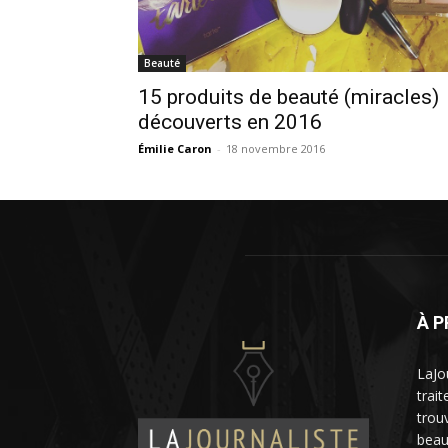
Beauté
15 produits de beauté (miracles)
découverts en 2016
Émilie Caron
-
18 novembre 2016
À 
LaJo
trai
trou
beau