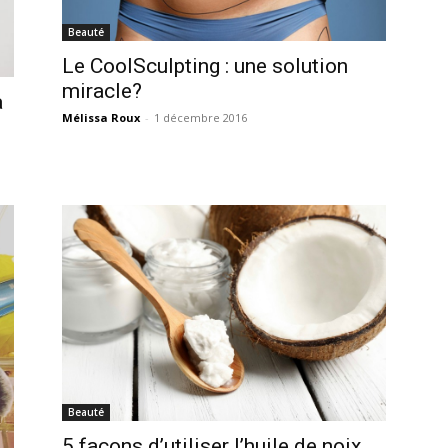
Beauté
Le CoolSculpting : une solution
miracle?
à
Mélissa Roux
-
1 décembre 2016
Beauté
5 façons d’utiliser l’huile de noix