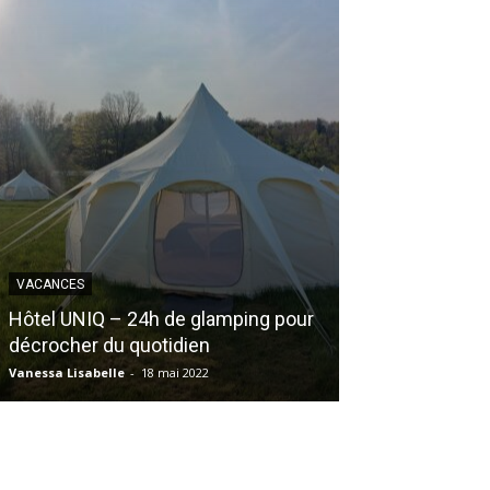
VACANCES
OPINION
Hôtel UNIQ – 24h de glamping pour
31 choses (ou
décrocher du quotidien
m’énervent
Vanessa Lisabelle
-
18 mai 2022
Amy Éloïse Maillou