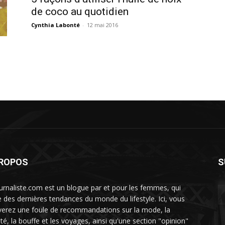
de coco au quotidien
Cynthia Labonté
-
12 mai 2016
PROPOS
S
urnaliste.com est un blogue par et pour les femmes, qui
te des dernières tendances du monde du lifestyle. Ici, vous
verez une foule de recommandations sur la mode, la
té, la bouffe et les voyages, ainsi qu'une section "opinion"