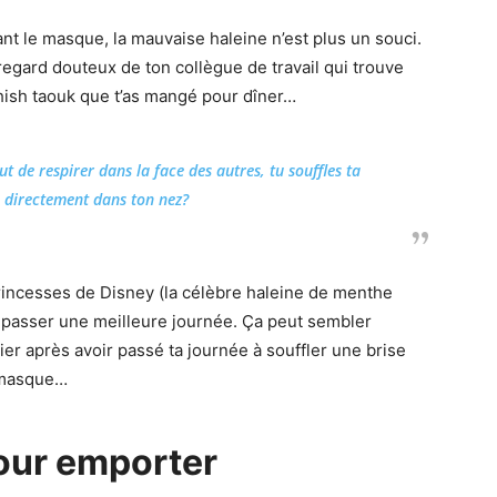
ant le masque, la mauvaise haleine n’est plus un souci.
e regard douteux de ton collègue de travail qui trouve
hish taouk que t’as mangé pour dîner…
t de respirer dans la face des autres, tu souffles ta
 directement dans ton nez?
princesses de Disney (la célèbre haleine de menthe
e passer une meilleure journée. Ça peut sembler
er après avoir passé ta journée à souffler une brise
 masque…
pour emporter