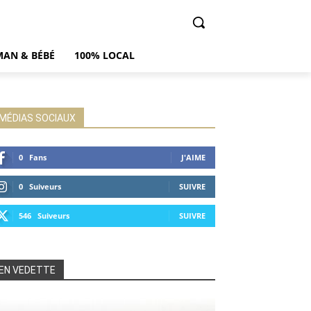
AN & BÉBÉ
100% LOCAL
MÉDIAS SOCIAUX
0
Fans
J'AIME
0
Suiveurs
SUIVRE
546
Suiveurs
SUIVRE
EN VEDETTE