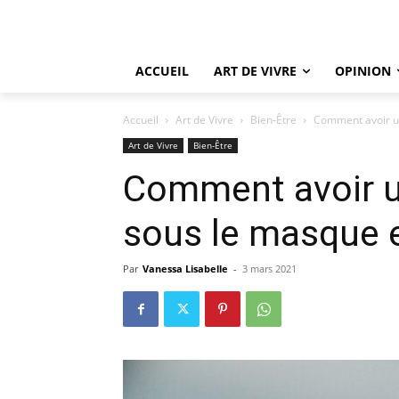
ACCUEIL
ART DE VIVRE
OPINION
Accueil
Art de Vivre
Bien-Être
Comment avoir un
Art de Vivre
Bien-Être
Comment avoir un
sous le masque 
Par
Vanessa Lisabelle
-
3 mars 2021