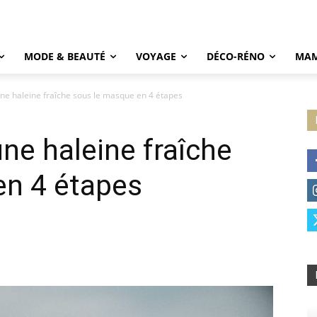
MODE & BEAUTÉ
VOYAGE
DÉCO-RÉNO
MAM
e haleine fraîche sous le masque en 4 étapes
e haleine fraîche
en 4 étapes