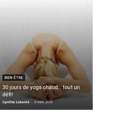
BIEN-ÊTRE
ARTS
30 jours de yoga chaud… tout un
Suggestion lec
défi!
survivre à l’a
Cynthia Labonté
-
3 mars 2016
Marie-Pier B. Genest