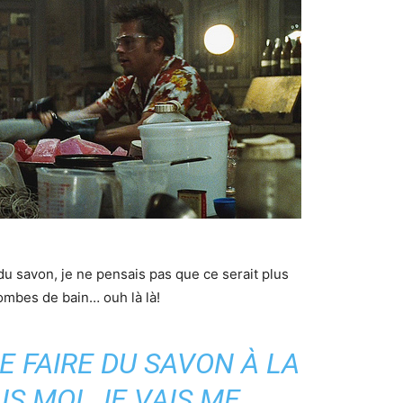
u savon, je ne pensais pas que ce serait plus
ombes de bain… ouh là là!
E FAIRE DU SAVON À LA
S MOI, JE VAIS ME