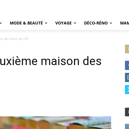
MODE & BEAUTÉ
VOYAGE
DÉCO-RÉNO
MAM
n des fans de DIY
euxième maison des