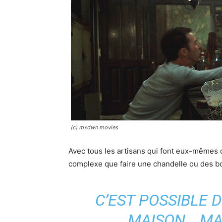
(c) mxdwn movies
Avec tous les artisans qui font eux-mêmes d
complexe que faire une chandelle ou des b
C’EST POSSIBLE D
MAISON… MAI