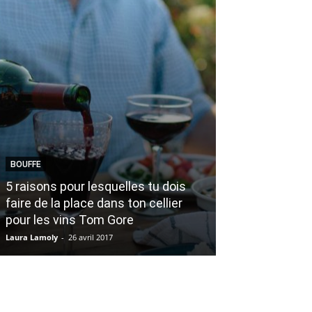
BOUFFE
TRUCS ET ASTUC
5 raisons pour lesquelles tu dois
faire de la place dans ton cellier
Mon p’tit mora
pour les vins Tom Gore
garder en haut
Laura Lamoly
-
26 avril 2017
Alexandra Fontaine