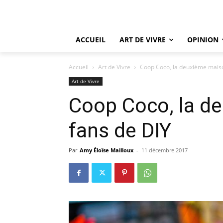
ACCUEIL
ART DE VIVRE
OPINION
Accueil
Art de Vivre
Coop Coco, la deuxième maiso
Art de Vivre
Coop Coco, la d
fans de DIY
Par
Amy Éloïse Mailloux
-
11 décembre 2017