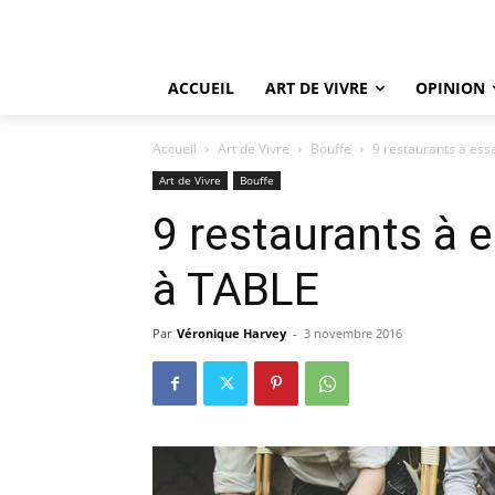
ACCUEIL
ART DE VIVRE
OPINION
Accueil
Art de Vivre
Bouffe
9 restaurants à es
Art de Vivre
Bouffe
9 restaurants à
à TABLE
Par
Véronique Harvey
-
3 novembre 2016