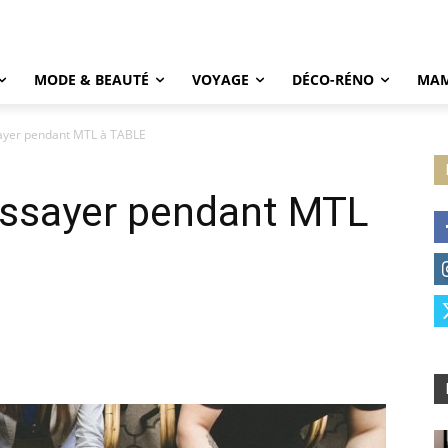
MODE & BEAUTÉ
VOYAGE
DÉCO-RÉNO
MAM
sayer pendant MTL à TABLE
 essayer pendant MTL