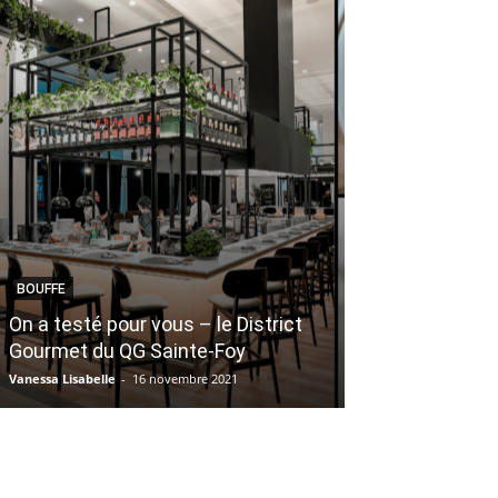
MAMAN & BÉBÉ
BOUFFE
10 petites sur
On a testé pour vous – le District
coûtent pas che
Gourmet du QG Sainte-Foy
à vos enfants
Vanessa Lisabelle
-
16 novembre 2021
Véronique Harvey
-