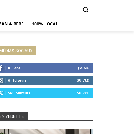
AN & BÉBÉ
100% LOCAL
MÉDIAS SOCIAUX
0
Fans
J'AIME
0
Suiveurs
SUIVRE
546
Suiveurs
SUIVRE
EN VEDETTE