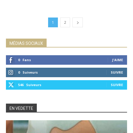
1
2
MÉDIAS SOCIAUX
0
Fans
J'AIME
0
Suiveurs
SUIVRE
546
Suiveurs
SUIVRE
EN VEDETTE