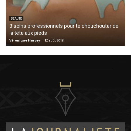
BEAUTÉ
3 soins professionnels pour te chouchouter de
la tête aux pieds
Véronique Harvey
-
12 août 2018
V