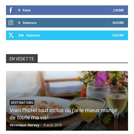
0
Fans
J'AIME
0
Suiveurs
SUIVRE
546
Suiveurs
SUIVRE
EN VEDETTE
DESTINATIONS
Voici l’hôtel tout inclus où j’ai le mieux mangé
de toute ma vie!
6
Véronique Harvey
-
8 août 2018
C