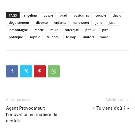
TAGS
angelina
bowie
brad
costumes
couple
david
déguisement
divorce
enfants
halloween
jolie
justin
lamontagne
marie
mike
musique
pitbull
pitt
politique
sophie
trudeau
trump
unité 9
ward
Article précédent
Article suivant
Agent Provocateur:
« Tu viens d’où ? »
l’innovation en matière de
dentelle