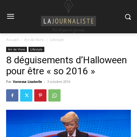
Accueil
Art de Vivre
Lifestyle
Art de Vivre
Lifestyle
8 déguisements d’Halloween
pour être « so 2016 »
Par
Vanessa Lisabelle
-
3 octobre 2016