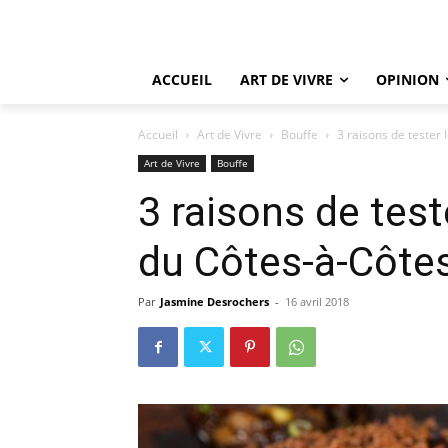
ACCUEIL
ART DE VIVRE
OPINION
Accueil
Art de Vivre
Bouffe
3 raisons de tester
Art de Vivre
Bouffe
3 raisons de tes
du Côtes-à-Côte
Par
Jasmine Desrochers
-
16 avril 2018