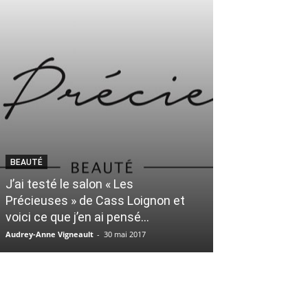
BEAUTÉ
LIFESTYLE
J’ai testé le salon « Les
7 types de gar
Précieuses » de Cass Loignon et
as assurément
voici ce que j’en ai pensé…
Tinder
Audrey-Anne Vigneault
-
30 mai 2017
Vanessa Lisabelle
-
6