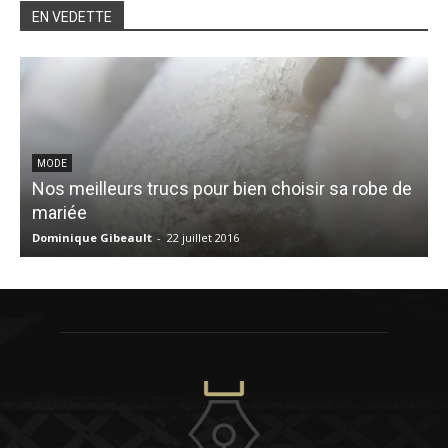
EN VEDETTE
MODE
Nos meilleurs trucs pour bien choisir sa robe de
J
mariée
c
Dominique Gibeault
-
22 juillet 2016
V