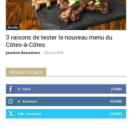
Bouffe
3 raisons de tester le nouveau menu du
Côtes-à-Côtes
Jasmine Desrochers
-
16 avril 2018
MÉDIAS SOCIAUX
0
Fans
J'AIME
0
Suiveurs
SUIVRE
546
Suiveurs
SUIVRE