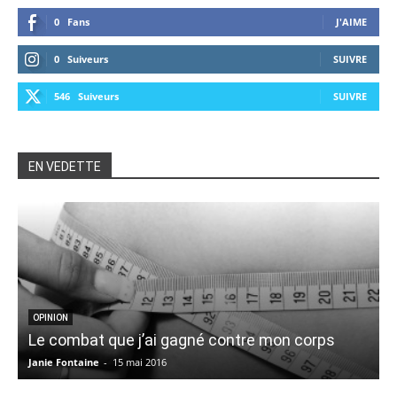
0
Fans
J'AIME
0
Suiveurs
SUIVRE
546
Suiveurs
SUIVRE
EN VEDETTE
5
OPINION
Le combat que j’ai gagné contre mon corps
Janie Fontaine
-
15 mai 2016
V