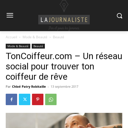
Accueil
Mode & Beauté
Beauté
Mode & Beauté
Beauté
TonCoiffeur.com – Un réseau
social pour trouver ton
coiffeur de rêve
Par
Chloé Patry Robitaille
-
13 septembre 2017