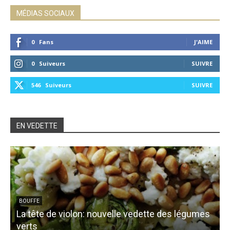
MÉDIAS SOCIAUX
0
Fans
J'AIME
0
Suiveurs
SUIVRE
546
Suiveurs
SUIVRE
EN VEDETTE
BOUFFE
La tête de violon: nouvelle vedette des légumes
O
verts