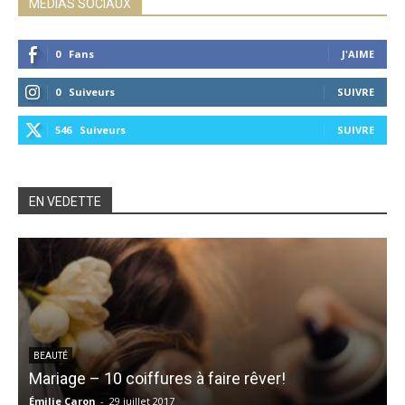
MÉDIAS SOCIAUX
0
Fans
J'AIME
0
Suiveurs
SUIVRE
546
Suiveurs
SUIVRE
EN VEDETTE
S
BEAUTÉ
Mariage – 10 coiffures à faire rêver!
Émilie Caron
-
29 juillet 2017
K