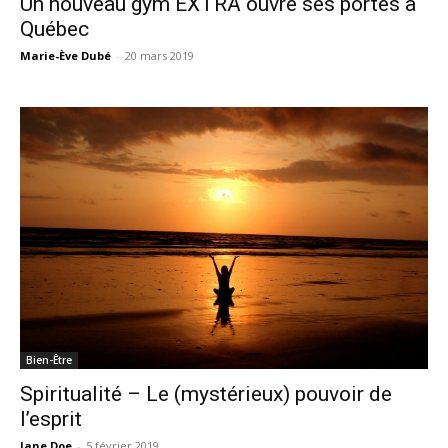
Un nouveau gym EXTRA ouvre ses portes à
Québec
Marie-Ève Dubé
-
20 mars 2019
Bien-Être
Spiritualité – Le (mystérieux) pouvoir de
l’esprit
Jane Doe
-
5 février 2019