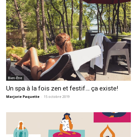
Bien-Être
Un spa à la fois zen et festif… ça existe!
Marjorie Paquette
-
15 octobre 2019