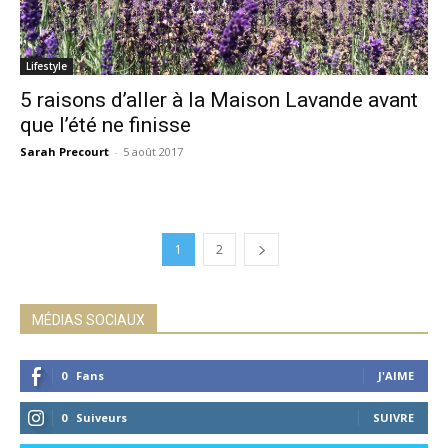
Lifestyle
5 raisons d’aller à la Maison Lavande avant
que l’été ne finisse
Sarah Precourt
-
5 août 2017
1
2
MÉDIAS SOCIAUX
0
Fans
J'AIME
0
Suiveurs
SUIVRE