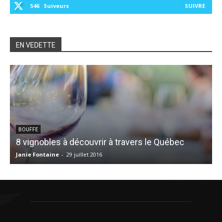
546
Suiveurs
SUIVRE
EN VEDETTE
B
BOUFFE
8 vignobles à découvrir à travers le Québec
d
Janie Fontaine
-
29 juillet 2016
V