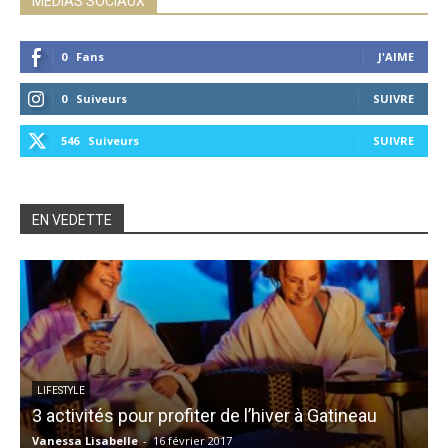
MÉDIAS SOCIAUX
0
Fans
J'AIME
0
Suiveurs
SUIVRE
546
Suiveurs
SUIVRE
EN VEDETTE
LIFESTYLE
3 activités pour profiter de l’hiver à Gatineau
Vanessa Lisabelle
-
16 février 2017
Z