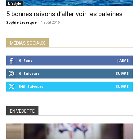
Lifestyle
5 bonnes raisons d’aller voir les baleines
Sophie Levesque
-
1 août 2016
MÉDIAS SOCIAUX
0
Fans
J'AIME
0
Suiveurs
SUIVRE
546
Suiveurs
SUIVRE
EN VEDETTE