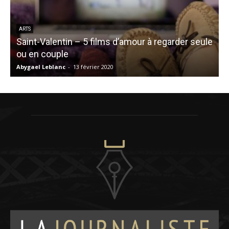
ARTS
Saint-Valentin – 5 films d’amour à regarder seule
ou en couple
C
Abygael Leblanc
-
13 février 2020
V