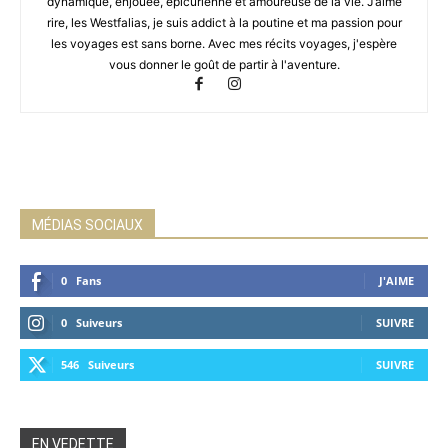
dynamique, enjouée, épicurienne et amoureuse de la vie. J’aime
rire, les Westfalias, je suis addict à la poutine et ma passion pour
les voyages est sans borne. Avec mes récits voyages, j'espère
vous donner le goût de partir à l'aventure.
MÉDIAS SOCIAUX
0
Fans
J'AIME
0
Suiveurs
SUIVRE
546
Suiveurs
SUIVRE
EN VEDETTE