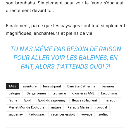
son brouhaha. Simplement pour voir la faune s’épanouir
directement devant toi.
Finalement, parce que les paysages sont tout simplement
magnifiques, enchanteurs et pleins de vie.
TU N’AS MÊME PAS BESOIN DE RAISON
POUR ALLER VOIR LES BALEINES, EN
FAIT, ALORS T’ATTENDS QUOI ?!
TAGS
aventure
baie st-paul
Baie Ste-Catherine
baleines
bélugas
Bergeronnes
croisière
croisières AML
Escoumins
faune
fjord
fjord du saguenay
fleuve st-laurent
marsouin
Mer et Monde Écotours
nature
Paradis Marin
rorqual
saguenay
tadoussac
vacances essipit
voyage
zodiac