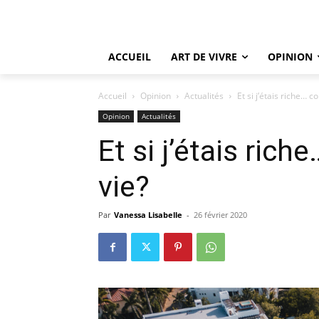
ACCUEIL
ART DE VIVRE
OPINION
Accueil
Opinion
Actualités
Et si j’étais riche… 
Opinion
Actualités
Et si j’étais ric
vie?
Par
Vanessa Lisabelle
-
26 février 2020