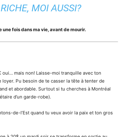
S RICHE, MOI AUSSI?
se une fois dans ma vie, avant de mourir.
K oui… mais non! Laisse-moi tranquille avec ton
loyer. Pu besoin de te casser la tête à tenter de
and et abordable. Surtout si tu cherches à Montréal
étaire d’un garde-robe).
ntons-de-l’Est quand tu veux avoir la paix et ton gros
ouge à 20$ un mardi soir se transforme en sortie au