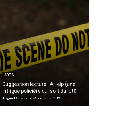
ARTS
BIEN-ÊTRE
Suggestion lecture : #Help (une
intrigue policière qui sort du lot!)
5 façons d’util
Abygael Leblanc
-
20 novembre 2019
Émilie Caron
-
22 ma