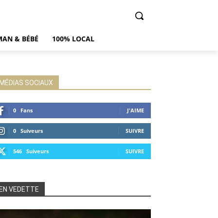
AN & BÉBÉ
100% LOCAL
MÉDIAS SOCIAUX
0
Fans
J'AIME
0
Suiveurs
SUIVRE
546
Suiveurs
SUIVRE
EN VEDETTE