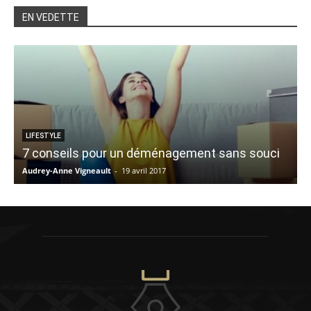
EN VEDETTE
LIFESTYLE
7 conseils pour un déménagement sans souci
Audrey-Anne Vigneault
-
19 avril 2017
V