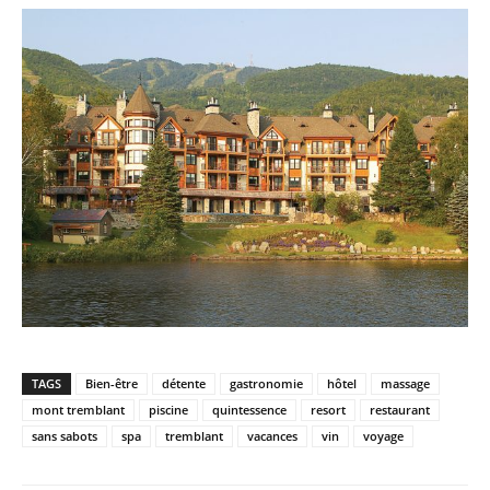
TAGS
Bien-être
détente
gastronomie
hôtel
massage
mont tremblant
piscine
quintessence
resort
restaurant
sans sabots
spa
tremblant
vacances
vin
voyage