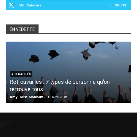
546
Suiveurs
SUIVRE
EN VEDETTE
ACTUALITÉS
Retrouvailles : 7 types de personne qu’on
retrouve tous
Amy Éloïse Mailloux
-
15 avril 2018
V