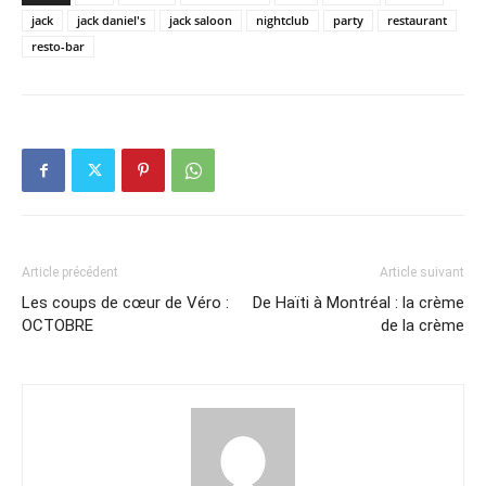
jack
jack daniel's
jack saloon
nightclub
party
restaurant
resto-bar
Article précédent
Article suivant
Les coups de cœur de Véro :
De Haïti à Montréal : la crème
OCTOBRE
de la crème