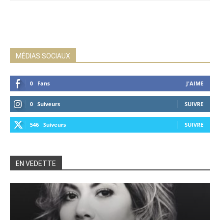
MÉDIAS SOCIAUX
0
Fans
J'AIME
0
Suiveurs
SUIVRE
546
Suiveurs
SUIVRE
EN VEDETTE