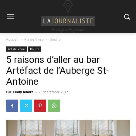
Accueil
Art de Vivre
Bouffe
Art de Vivre
Bouffe
5 raisons d’aller au bar
Artéfact de l’Auberge St-
Antoine
Par
Cindy Allaire
-
25 septembre 2017