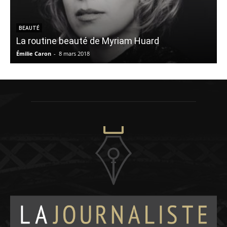
BEAUTÉ
La routine beauté de Myriam Huard
Émilie Caron
-
8 mars 2018
M