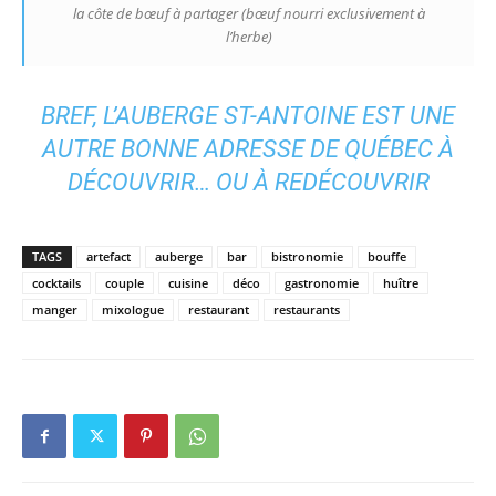
la côte de bœuf à partager (bœuf nourri exclusivement à
l’herbe)
BREF, L’AUBERGE ST-ANTOINE EST UNE
AUTRE BONNE ADRESSE DE QUÉBEC À
DÉCOUVRIR… OU À REDÉCOUVRIR
TAGS
artefact
auberge
bar
bistronomie
bouffe
cocktails
couple
cuisine
déco
gastronomie
huître
manger
mixologue
restaurant
restaurants