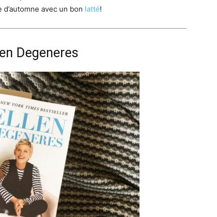
e d’automne avec un bon
latté
!
llen Degeneres