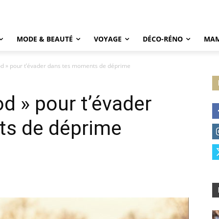
MODE & BEAUTÉ
VOYAGE
DÉCO-RÉNO
MAM
good » pour t’évader dans tes moments de déprime
od » pour t’évader
ts de déprime