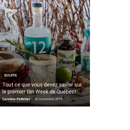
MODE
BOUFFE
VERO MODA fê
Tout ce que vous devez savoir sur
une collection
le premier Gin Week de Québec!
80
Caroline Pelletier
-
16 novembre 2018
Dominique Gibeault