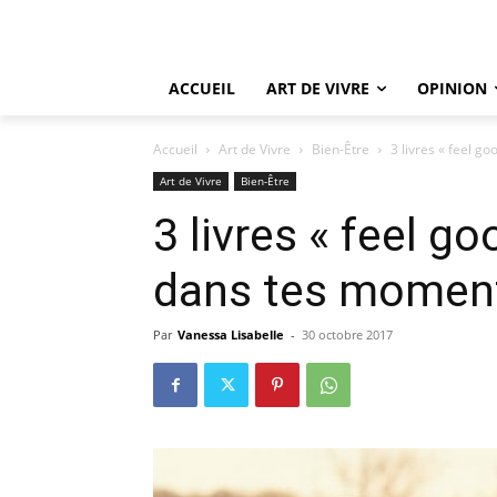
ACCUEIL
ART DE VIVRE
OPINION
Accueil
Art de Vivre
Bien-Être
3 livres « feel 
Art de Vivre
Bien-Être
3 livres « feel go
dans tes momen
Par
Vanessa Lisabelle
-
30 octobre 2017