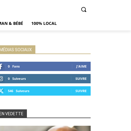
AN & BÉBÉ
100% LOCAL
MÉDIAS SOCIAUX
0
Fans
J'AIME
0
Suiveurs
SUIVRE
546
Suiveurs
SUIVRE
EN VEDETTE