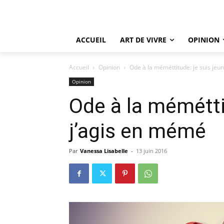
ACCUEIL
ART DE VIVRE
OPINION
Accueil
Opinion
Ode à la méméttitude: je suis jeu
Opinion
Ode à la méméttit
j’agis en mémé
Par
Vanessa Lisabelle
-
13 juin 2016