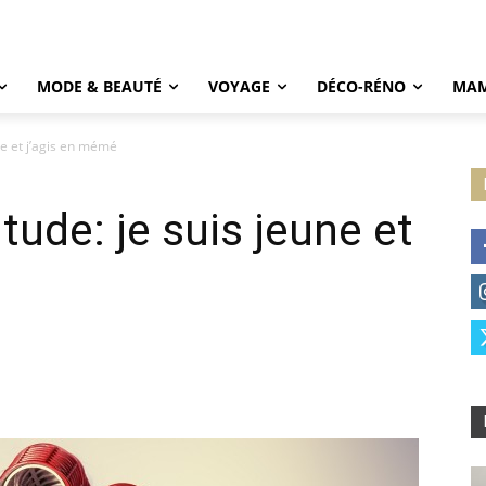
MODE & BEAUTÉ
VOYAGE
DÉCO-RÉNO
MAM
ne et j’agis en mémé
ude: je suis jeune et