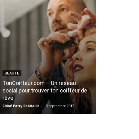
BEAUTÉ
BOUFFE
TonCoiffeur.com – Un réseau
10 entreprises 
social pour trouver ton coiffeur de
votre planific
rêve
2018 !
Chloé Patry Robitaille
-
13 septembre 2017
Caroline Pelletier
-