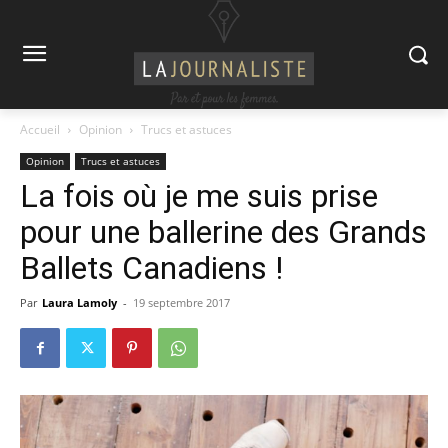
Accueil
Opinion
Trucs et astuces
Opinion
Trucs et astuces
La fois où je me suis prise
pour une ballerine des Grands
Ballets Canadiens !
Par
Laura Lamoly
-
19 septembre 2017