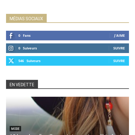
MÉDIAS SOCIAUX
0
Fans
J'AIME
0
Suiveurs
SUIVRE
546
Suiveurs
SUIVRE
EN VEDETTE
MODE