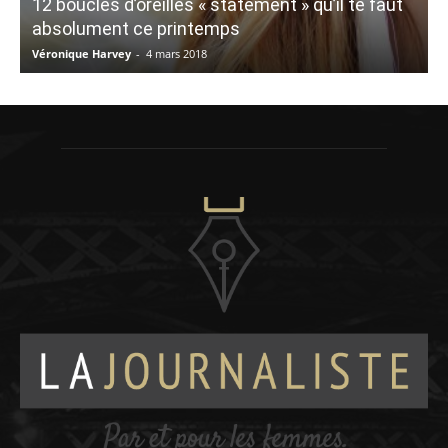
12 boucles d’oreilles « statement » qu’il te faut
absolument ce printemps
Véronique Harvey
-
4 mars 2018
S