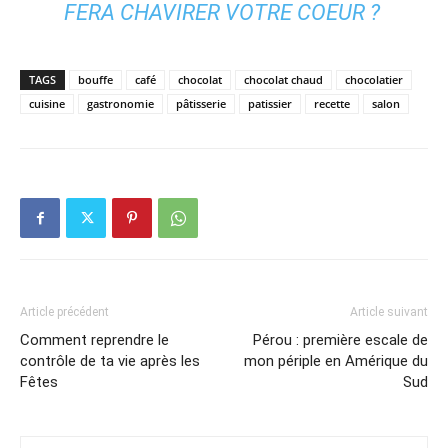
FERA CHAVIRER VOTRE COEUR ?
TAGS
bouffe
café
chocolat
chocolat chaud
chocolatier
cuisine
gastronomie
pâtisserie
patissier
recette
salon
Article précédent
Article suivant
Comment reprendre le
Pérou : première escale de
contrôle de ta vie après les
mon périple en Amérique du
Fêtes
Sud