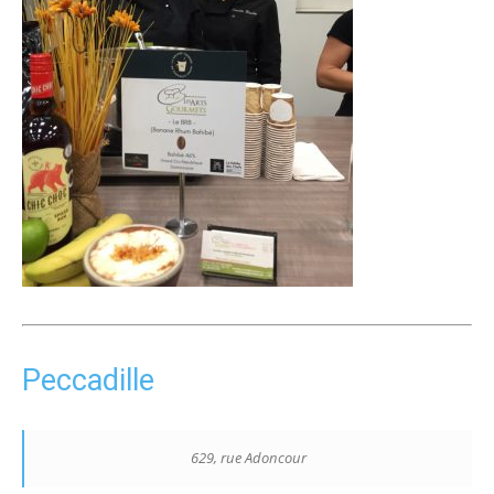
Peccadille
629, rue Adoncour