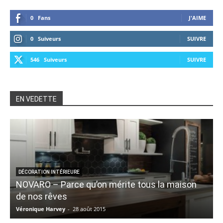
0
Fans
J'AIME
0
Suiveurs
SUIVRE
546
Suiveurs
SUIVRE
EN VEDETTE
DÉCORATION INTÉRIEURE
NOVARO – Parce qu’on mérite tous la maison
5
de nos rêves
Véronique Harvey
-
28 août 2015
V