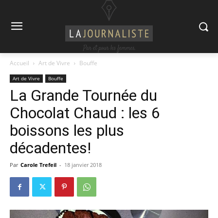
Accueil
Art de Vivre
Bouffe
Art de Vivre
Bouffe
La Grande Tournée du
Chocolat Chaud : les 6
boissons les plus
décadentes!
Par
Carole Trefeil
-
18 janvier 2018