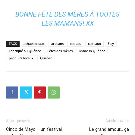
BONNE FÊTE DES MÈRES À TOUTES
LES MAMANS! XX
TAGS
achats locaux
artisans
cadeau
cadeaux
Etsy
Fabriqué au Québec
Fêtes des mères
Made in Québec
produits locaux
Québec
Article précédent
Article suivant
Cinco de Mayo – un festival
Le grand amour… ça