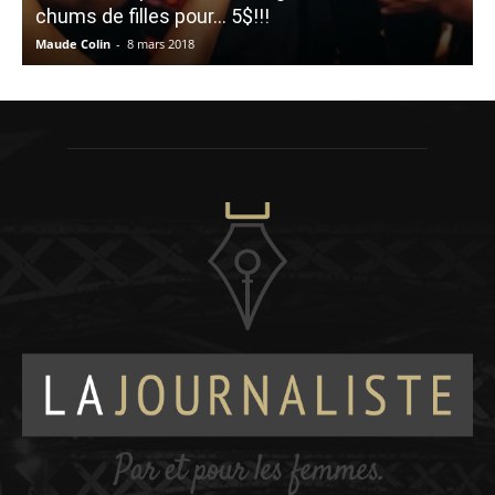
chums de filles pour… 5$!!!
Maude Colin
-
8 mars 2018
É