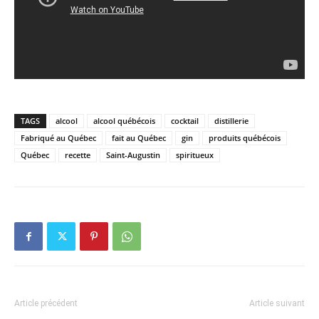
TAGS
alcool
alcool québécois
cocktail
distillerie
Fabriqué au Québec
fait au Québec
gin
produits québécois
Québec
recette
Saint-Augustin
spiritueux
Article précédent
Article suivant