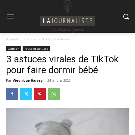
Accueil
Opinion
Trucs et astuces
Opinion
Trucs et astuces
3 astuces virales de TikTok
pour faire dormir bébé
Par
Véronique Harvey
-
24 janvier 2025