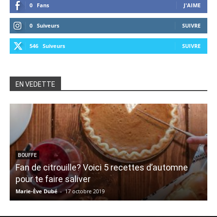
0
Fans
J'AIME
0
Suiveurs
SUIVRE
546
Suiveurs
SUIVRE
EN VEDETTE
BOUFFE
Fan de citrouille? Voici 5 recettes d’automne
pour te faire saliver
Marie-Ève Dubé
-
17 octobre 2019
C