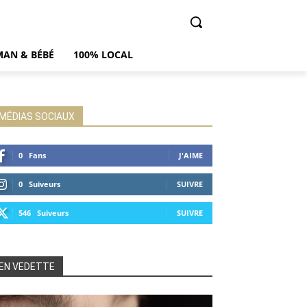
AN & BÉBÉ
100% LOCAL
MÉDIAS SOCIAUX
0
Fans
J'AIME
0
Suiveurs
SUIVRE
546
Suiveurs
SUIVRE
EN VEDETTE