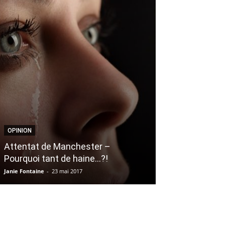
OPINION
ACTUALITÉS
Attentat de Manchester –
L’état de sidér
Pourquoi tant de haine…?!
des victimes 
Janie Fontaine
-
23 mai 2017
Sarah Sicard-Ladouc