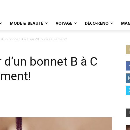
MODE & BEAUTÉ
VOYAGE
DÉCO-RÉNO
MAM
’un bonnet B à C en 28 jours seulement!
d’un bonnet B à C
ement!