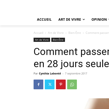
ACCUEIL
ART DE VIVRE
OPINION
Accueil
Art de Vivre
Bien-Être
Comment passer d
Art de Vivre
Bien-Être
Comment passer 
en 28 jours seul
Par
Cynthia Labonté
-
7 septembre 2017