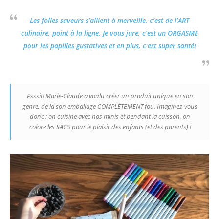
Les folles saveurs s’allient à merveille, c’est de l’ART
culinaire, point à la ligne. Je vous jure, c’est un ORGASME
pour les papilles gustatives et en plus, c’est super santé!
Psssit! Marie-Claude a voulu créer un produit unique en son
genre, de là son emballage COMPLÈTEMENT fou. Imaginez-vous
donc : on cuisine avec nos minis et pendant la cuisson, on
colore les SACS pour le plaisir des enfants (et des parents) !