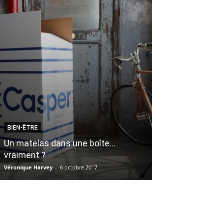
BIEN-ÊTRE
BOUFFE
Un matelas dans une boîte…
3 raisons de 
vraiment ?
mercredi au Di
Véronique Harvey
-
6 octobre 2017
Chloé Patry Robitaill