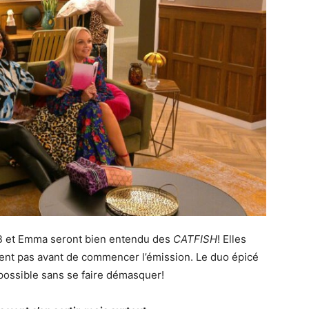
l B et Emma seront bien entendu des
CATFISH
! Elles
ssent pas avant de commencer l’émission. Le duo épicé
 possible sans se faire démasquer!