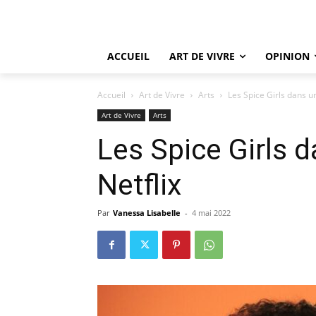
ACCUEIL
ART DE VIVRE
OPINION
Accueil
Art de Vivre
Arts
Les Spice Girls dans un
Art de Vivre
Arts
Les Spice Girls d
Netflix
Par
Vanessa Lisabelle
-
4 mai 2022