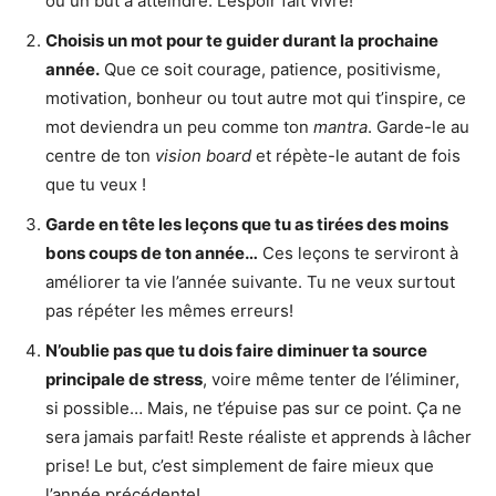
ou un but à atteindre. L’espoir fait vivre!
Choisis un mot pour te guider durant la prochaine
année.
Que ce soit courage, patience, positivisme,
motivation, bonheur ou tout autre mot qui t’inspire, ce
mot deviendra un peu comme ton
mantra
. Garde-le au
centre de ton
vision board
et répète-le autant de fois
que tu veux !
Garde en tête les leçons que tu as tirées des moins
bons coups de ton année…
Ces leçons te serviront à
améliorer ta vie l’année suivante. Tu ne veux surtout
pas répéter les mêmes erreurs!
N’oublie pas que tu dois faire diminuer ta source
principale de stress
, voire même tenter de l’éliminer,
si possible… Mais, ne t’épuise pas sur ce point. Ça ne
sera jamais parfait! Reste réaliste et apprends à lâcher
prise! Le but, c’est simplement de faire mieux que
l’année précédente!