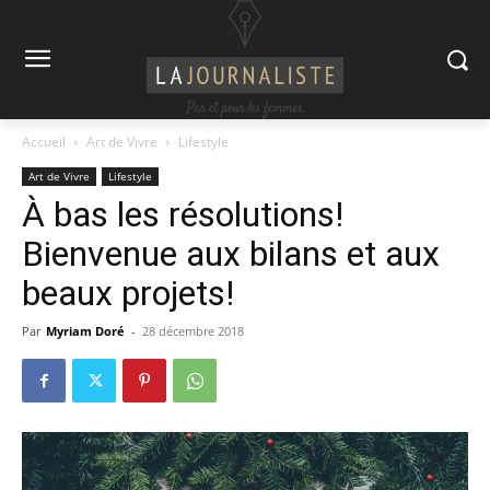
Accueil
Art de Vivre
Lifestyle
Art de Vivre
Lifestyle
À bas les résolutions!
Bienvenue aux bilans et aux
beaux projets!
Par
Myriam Doré
-
28 décembre 2018