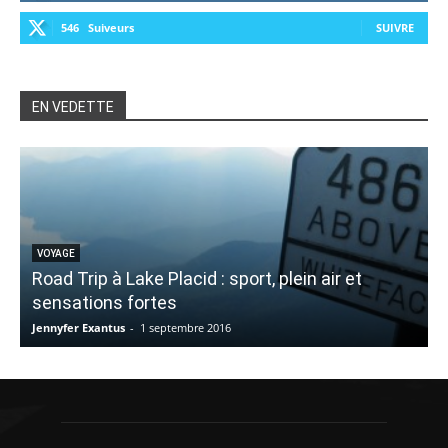
546
Suiveurs
SUIVRE
EN VEDETTE
VOYAGE
Road Trip à Lake Placid : sport, plein air et
sensations fortes
Jennyfer Exantus
-
1 septembre 2016
É