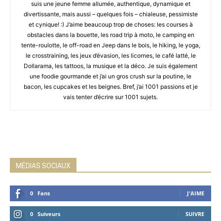
suis une jeune femme allumée, authentique, dynamique et
divertissante, mais aussi – quelques fois – chialeuse, pessimiste
et cynique! :) J’aime beaucoup trop de choses: les courses à
obstacles dans la bouette, les road trip à moto, le camping en
tente-roulotte, le off-road en Jeep dans le bois, le hiking, le yoga,
le crosstraining, les jeux d’évasion, les licornes, le café latté, le
Dollarama, les tattoos, la musique et la déco. Je suis également
une foodie gourmande et j’ai un gros crush sur la poutine, le
bacon, les cupcakes et les beignes. Bref, j’ai 1001 passions et je
vais tenter d’écrire sur 1001 sujets.
MÉDIAS SOCIAUX
0
Fans
J'AIME
0
Suiveurs
SUIVRE