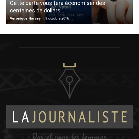
Cette carte vous fera économiser des
centaines de dollars…
Véronique Harvey
-
9 octobre 2016
M