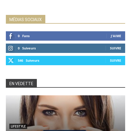
MÉDIAS SOCIAUX
0
Fans
J'AIME
0
Suiveurs
SUIVRE
546
Suiveurs
SUIVRE
EN VEDETTE
LIFESTYLE