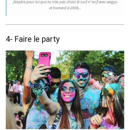
J’espère pour lui que tu n’as pas choisi le surf n’ turf avec wagyu
et homard à 200$…
4- Faire le party