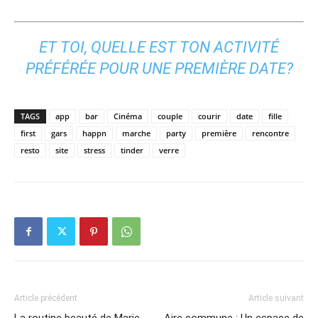
ET TOI, QUELLE EST TON ACTIVITÉ
PRÉFÉRÉE POUR UNE PREMIÈRE DATE?
TAGS
app
bar
Cinéma
couple
courir
date
fille
first
gars
happn
marche
party
première
rencontre
resto
site
stress
tinder
verre
Article précédent
Article suivant