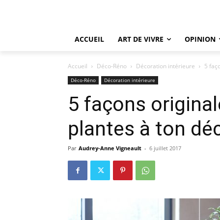
ACCUEIL
ART DE VIVRE
OPINION
Accueil
Déco-Réno
Décoration intérieure
5 faç
Déco-Réno
Décoration intérieure
5 façons original
plantes à ton dé
Par
Audrey-Anne Vigneault
-
6 juillet 2017