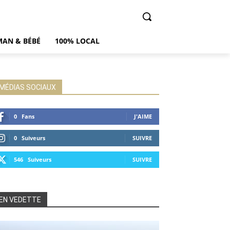
AN & BÉBÉ
100% LOCAL
MÉDIAS SOCIAUX
0
Fans
J'AIME
0
Suiveurs
SUIVRE
546
Suiveurs
SUIVRE
EN VEDETTE