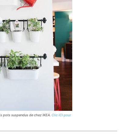
olis pots suspendus de chez IKEA.
Clic ICI pour