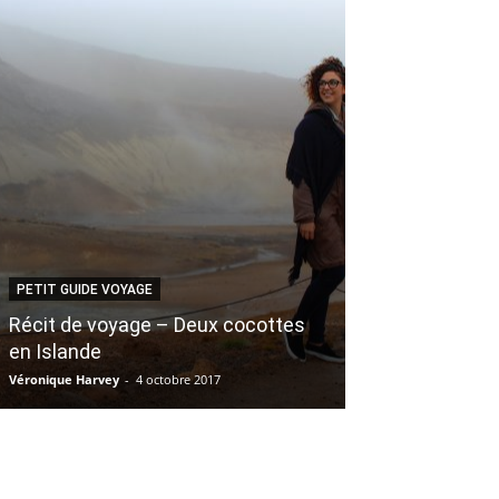
PETIT GUIDE VOYAGE
ARTS
Récit de voyage – Deux cocottes
Suggestion lec
en Islande
survivre à l’a
Véronique Harvey
-
4 octobre 2017
Marie-Pier B. Genest