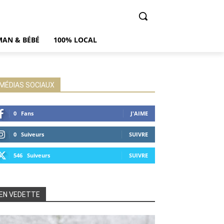
AN & BÉBÉ
100% LOCAL
MÉDIAS SOCIAUX
0
Fans
J'AIME
0
Suiveurs
SUIVRE
546
Suiveurs
SUIVRE
EN VEDETTE