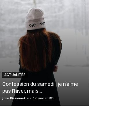
ARTS
ACTUALITÉS
Bly Manor : La
Confession du samedi : je n’aime
parfaite série
pas l’hiver, mais…
l’esprit de l’H
Julie Bissonnette
-
12 janvier 2018
Abygael Leblanc
-
28