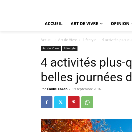
ACCUEIL
ART DE VIVRE
OPINION
Accueil
Art de Vivre
Lifestyle
4 activités plus-q
Art de Vivre
Lifestyle
4 activités plus-
belles journées 
Par
Émilie Caron
-
19 septembre 2016