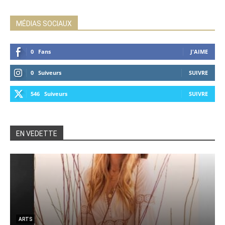
MÉDIAS SOCIAUX
0
Fans
J'AIME
0
Suiveurs
SUIVRE
546
Suiveurs
SUIVRE
EN VEDETTE
ARTS