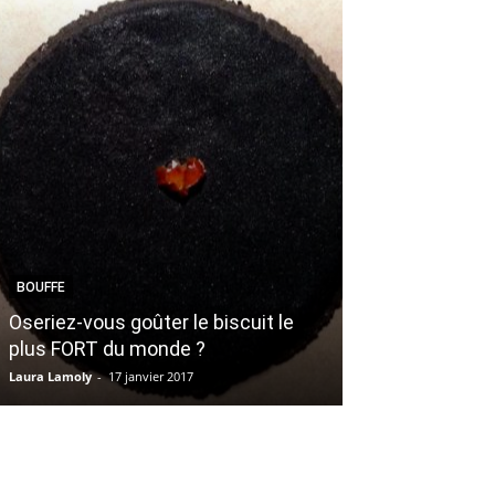
BEAUTÉ
BOUFFE
On a testé pour
Oseriez-vous goûter le biscuit le
traitement Kér
plus FORT du monde ?
cheveux
Laura Lamoly
-
17 janvier 2017
Emilie Monteiro
-
15