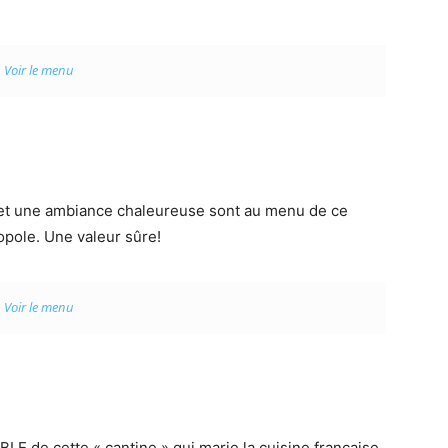
Voir le menu
 et une ambiance chaleureuse sont au menu de ce
opole. Une valeur sûre!
Voir le menu
LE de cette « cantine » qui marie la cuisine française