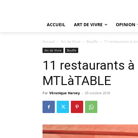
ACCUEIL
ART DE VIVRE
OPINION
Accueil
Art de Vivre
Bouffe
11 restaurants à e
Art de Vivre
Bouffe
11 restaurants à
MTLàTABLE
Par
Véronique Harvey
-
29 octobre 2018