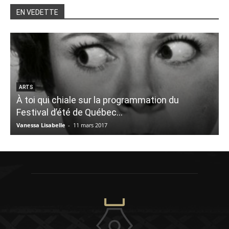
EN VEDETTE
ARTS
À toi qui chiale sur la programmation du
4
Festival d’été de Québec…
c
Vanessa Lisabelle
-
11 mars 2017
É