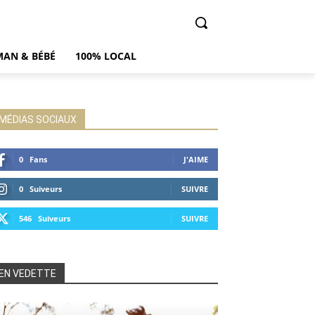
AN & BÉBÉ
100% LOCAL
MÉDIAS SOCIAUX
0
Fans
J'AIME
0
Suiveurs
SUIVRE
546
Suiveurs
SUIVRE
EN VEDETTE