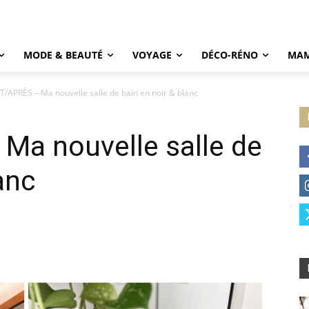
MODE & BEAUTÉ
VOYAGE
DÉCO-RÉNO
MAM
/APRÈS – Ma nouvelle salle de bain en noir & blanc
a nouvelle salle de
anc