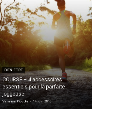
BIEN-ÊTRE
BEAUTÉ
COURSE – 4 accessoires
essentiels pour la parfaite
3 nouvelles g
joggeuse
peau mature
Vanessa Picotte
-
14 juin 2016
Émilie Caron
-
15 fév