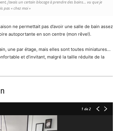
ent, j’avais un certain blocage à prendre des bains… vu que je
ais pas « chez moi »
ison ne permettait pas d’avoir une salle de bain assez
ire autoportante en son centre (mon rêve!).
e bain, une par étage, mais elles sont toutes miniatures…
ortable et d’invitant, malgré la taille réduite de la
on
1
de 2