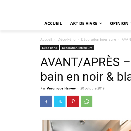
ACCUEIL
ART DE VIVRE
OPINION
Accueil
Déco-Réno
Décoration intérieure
AVANT
Déco-Réno
Décoration intérieure
AVANT/APRÈS – M
bain en noir & bl
Par
Véronique Harvey
-
20 octobre 2019