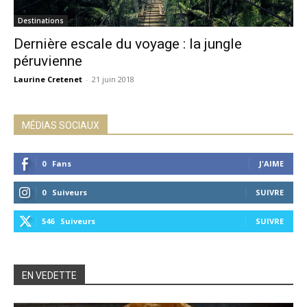
Destinations
Dernière escale du voyage : la jungle
péruvienne
Laurine Cretenet
-
21 juin 2018
MÉDIAS SOCIAUX
0
Fans
J'AIME
0
Suiveurs
SUIVRE
546
Suiveurs
SUIVRE
EN VEDETTE