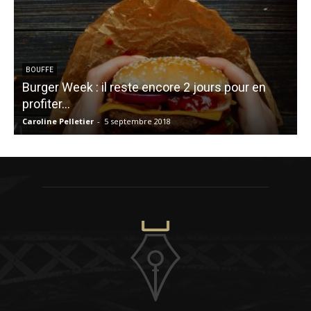
BOUFFE
Burger Week : il reste encore 2 jours pour en
T
profiter…
Caroline Pelletier
-
5 septembre 2018
S