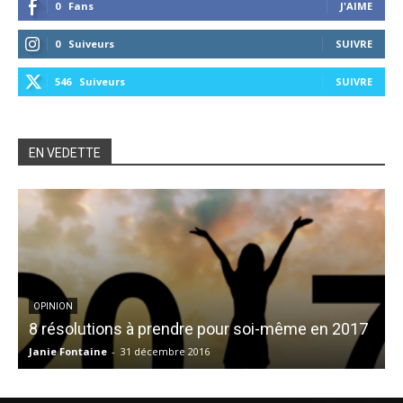
0
Fans
J'AIME
0
Suiveurs
SUIVRE
546
Suiveurs
SUIVRE
EN VEDETTE
OPINION
8 résolutions à prendre pour soi-même en 2017
Janie Fontaine
-
31 décembre 2016
R