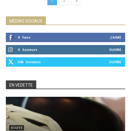
1
2
MÉDIAS SOCIAUX
0
Fans
J'AIME
0
Suiveurs
SUIVRE
546
Suiveurs
SUIVRE
EN VEDETTE
BOUFFE