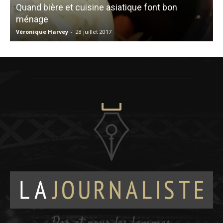
Quand bière et cuisine asiatique font bon
ménage
Véronique Harvey
-
28 juillet 2017
C