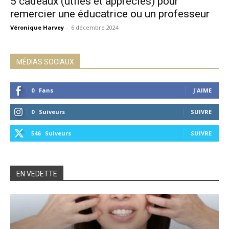
5 cadeaux (utiles et appréciés) pour
remercier une éducatrice ou un professeur
Véronique Harvey
-
6 décembre 2024
MÉDIAS SOCIAUX
0
Fans
J'AIME
0
Suiveurs
SUIVRE
546
Suiveurs
SUIVRE
EN VEDETTE