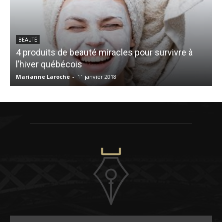
BEAUTÉ
4 produits de beauté miracles pour survivre à
l’hiver québécois
Marianne Laroche
-
11 janvier 2018
C