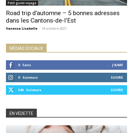
Petit guide voyage
Road trip d’automne – 5 bonnes adresses
dans les Cantons-de-l’Est
Vanessa Lisabelle
-
14 octobre 2021
MÉDIAS SOCIAUX
0
Fans
J'AIME
0
Suiveurs
SUIVRE
546
Suiveurs
SUIVRE
EN VEDETTE