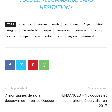
VOUS LE RECOMMANDE SANS
HÉSITATION !
TAGS
chambre
détente
estrie
estrimont
Foyer
hôtel
magog
pierre de feu
repas
restaurant
retraite
road trip
sauna
souper
spa
suites
vin
voyage
weekend
Article précédent
Article suivant
7 montagnes de ski à
TENDANCES – 15 coupes et
découvrir cet hiver au Québec
colorations à surveiller en
2017