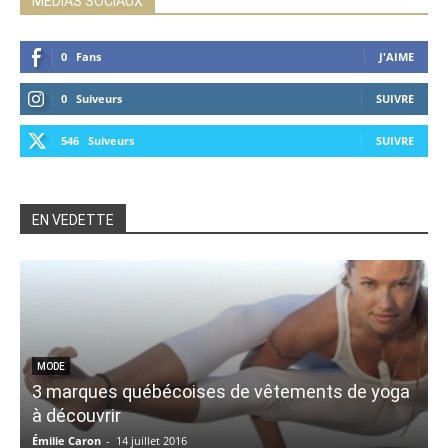
MÉDIAS SOCIAUX
0
Fans
J'AIME
0
Suiveurs
SUIVRE
546
Suiveurs
SUIVRE
EN VEDETTE
MODE
3 marques québécoises de vêtements de yoga
à découvrir
Émilie Caron
-
14 juillet 2016
K