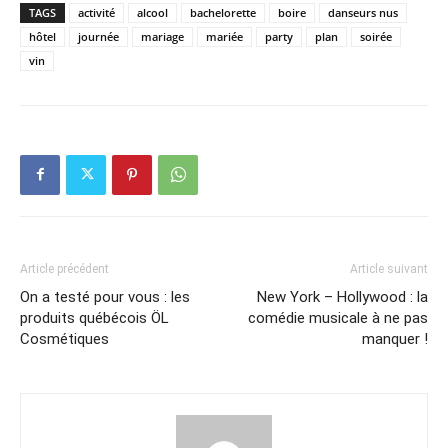
TAGS
activité
alcool
bachelorette
boire
danseurs nus
hôtel
journée
mariage
mariée
party
plan
soirée
vin
Article précédent
Article suivant
On a testé pour vous : les
New York – Hollywood : la
produits québécois ÖL
comédie musicale à ne pas
Cosmétiques
manquer !