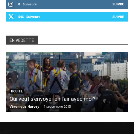
0
Suiveurs
SUIVRE
546
Suiveurs
SUIVRE
EN VEDETTE
4
BOUFFE
Qui veut s’envoyer en l’air avec moi?
Véronique Harvey
-
1 septembre 2015
V