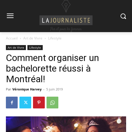
Accueil
Art de Vivre
Lifestyle
Art de Vivre
Lifestyle
Comment organiser un
bachelorette réussi à
Montréal!
Par
Véronique Harvey
-
5 juin 2019